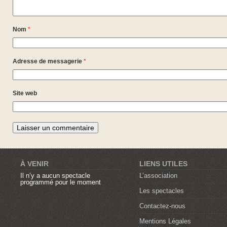
Nom
*
Adresse de messagerie
*
Site web
À VENIR
LIENS UTILES
Il n’y a aucun spectacle
L’association
programmé pour le moment
Les spectacles
Contactez-nous
Mentions Légales